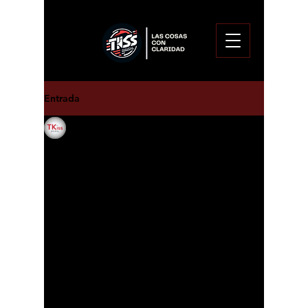
Entrada
Enoc Pitalua Aguirre
13 may 2025
Sheinbaum asegura que
revisarán fraudes
inmobiliarios en
Querétaro.
La presidenta de México, Claudia 
Sheinbaum afirmó que revisarán los 
casos de presunto fraude 
inmobiliario en Querétaro, tras ser 