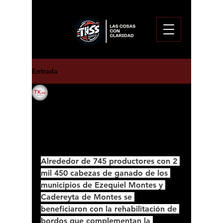
Entrada
Enoc Pitalua Aguirre
12 feb 2025
Sedea beneficia a 745
ganaderos de Ezequiel
Montes.
Alrededor de 745 productores con 2 
mil 450 cabezas de ganado de los 
municipios de Ezequiel Montes y 
Cadereyta de Montes se 
beneficiaron con la rehabilitación de 
bordos que complementan la 