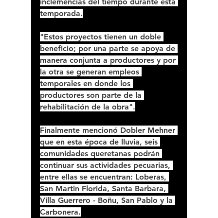
inclemencias del tiempo durante esta 
temporada.
"Estos proyectos tienen un doble 
beneficio; por una parte se apoya de 
manera conjunta a productores y por 
la otra se generan empleos 
temporales en donde los 
productores son parte de la 
rehabilitación de la obra".
Finalmente mencionó Dobler Mehner 
que en esta época de lluvia, seis 
comunidades queretanas podrán 
continuar sus actividades pecuarias, 
entre ellas se encuentran: Loberas, 
San Martin Florida, Santa Barbara, 
Villa Guerrero - Boñu, San Pablo y la 
Carbonera.