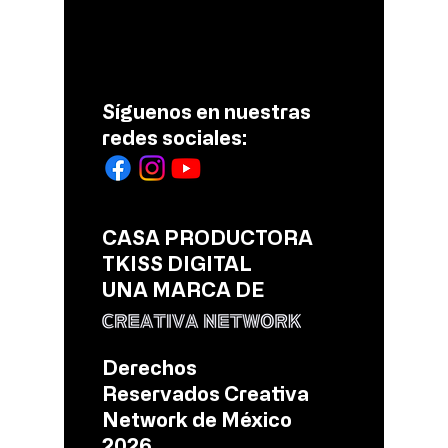
Escribir un comentario...
Asistencia de más de
Recuper
130 mil personas en el
3 mil 72
FIAQV
Síguenos en nuestras
redes sociales:
CASA PRODUCTORA
TKISS DIGITAL
UNA MARCA DE
Derechos
Reservados Creativa
Network de México
2026