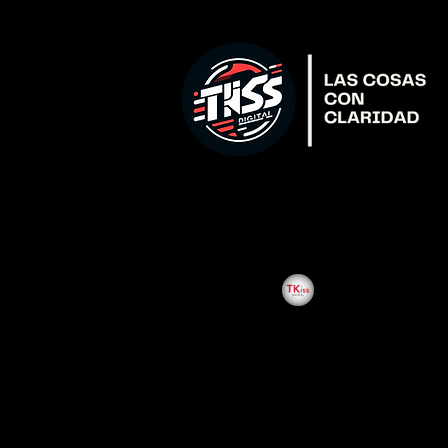
All Posts
Enoc Pitalua Agui
Roban ra
presunto
prisión.