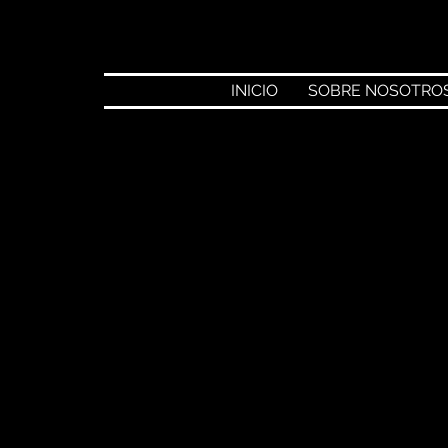
INICIO
SOBRE NOSOTRO
rre
11 mar 2025
ncho en Tequisquiapan;
s responsables están en