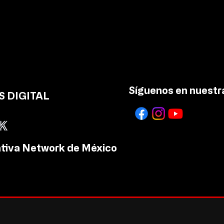
Asistencia de más de 130
Recu
mil personas en el FIAQV
mil 
Síguenos en nuestra
 DIGITAL
tiva Network de México