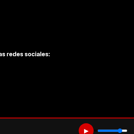
peran en Querétaro 3
726 autos robados.
s redes sociales:
▶
🔊