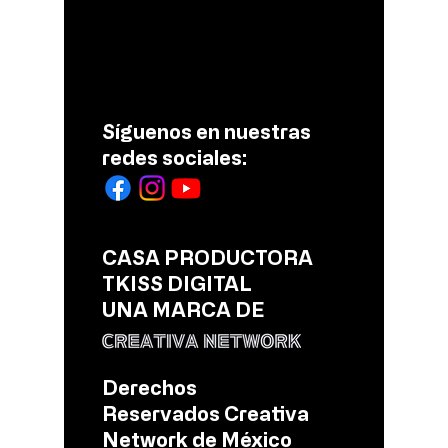
Escribir un comentario...
Asistencia de más de
Recuper
130 mil personas en el
3 mil 72
FIAQV
Síguenos en nuestras
redes sociales:
CASA PRODUCTORA
TKISS DIGITAL
UNA MARCA DE
Derechos
Reservados Creativa
Network de México