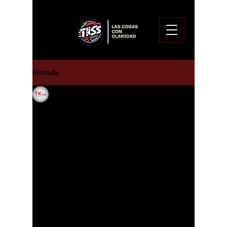
Entrada
Enoc Pitalua Aguirre
10 mar 2025
Realizaron cateo en un
rancho de Tequisquiapan.
Una movilización de elementos de 
seguridad estatal y municipal se dio 
por la ejecución de un cateo. La 
situación se dio en un predio 
ubicado en el camino Al Cerrito en el 
municipio de Tequisquiapan.