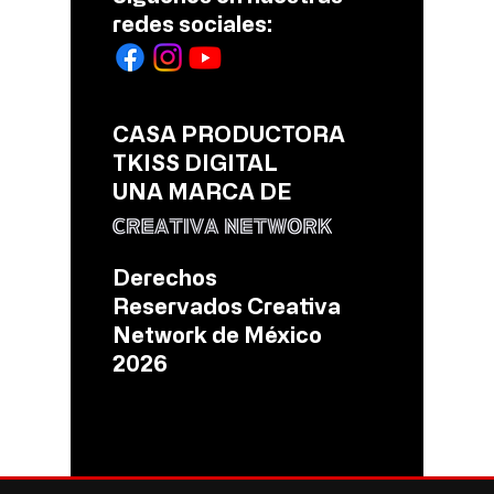
redes sociales:
CASA PRODUCTORA
TKISS DIGITAL
UNA MARCA DE
Derechos
Reservados Creativa
Network de México
2026