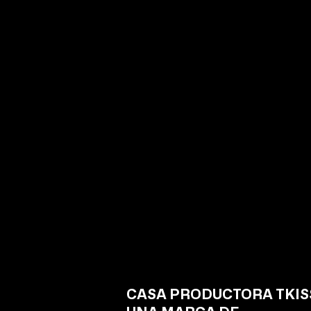
Comentarios
Escribir un comentario...
Crece el empleo en el sector
comercio de Querétaro.
CASA PRODUCTORA TKISS