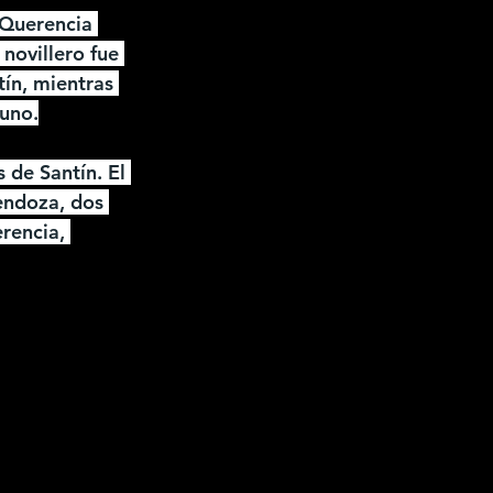
 Querencia 
novillero fue 
tín, mientras 
 uno.
 de Santín. El 
endoza, dos 
rencia, 