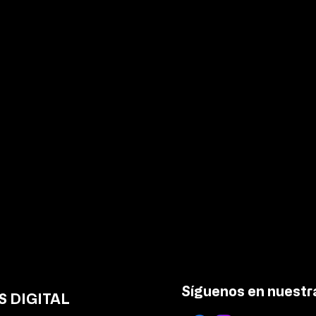
Asistencia de más de 130
Recu
mil personas en el FIAQV
mil 
Síguenos en nuestra
 DIGITAL