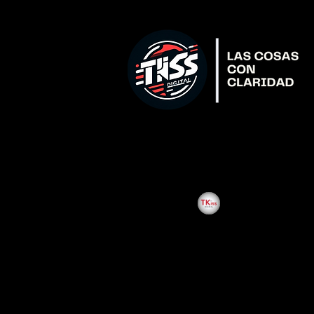
All Posts
Enoc Pitalua Agui
Pablo He
Juan Que
Tequisqu