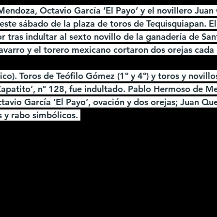
ndoza, Octavio García ‘El Payo’ y el novillero Juan
este sábado de la plaza de toros de Tequisquiapan. El 
 tras indultar al sexto novillo de la ganadería de San
avarro y el torero mexicano cortaron dos orejas cada
o). Toros de Teófilo Gómez (1º y 4º) y toros y novillos
apatito’, nº 128, fue indultado. Pablo Hermoso de M
tavio García ‘El Payo’, ovación y dos orejas; Juan Que
 y rabo simbólicos. 