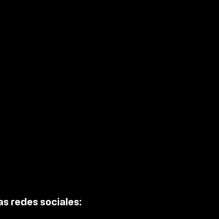
peran en Querétaro 3
726 autos robados.
s redes sociales: