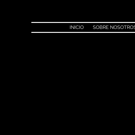
INICIO
SOBRE NOSOTRO
rre
10 feb 2025
rmoso de Mendoza, El 
rencia triunfan en
iapan.