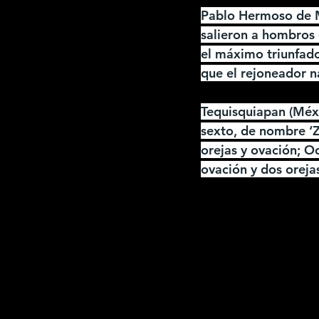
Pablo Hermoso de Me
salieron a hombros 
el máximo triunfador
que el rejoneador n
Tequisquiapan (Méxic
sexto, de nombre ‘Z
orejas y ovación; Oc
ovación y dos orejas