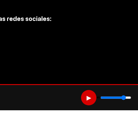
s redes sociales:
▶
🔊