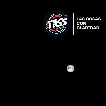
All Posts
Enoc Pitalua Agui
Inaugura
acceso g
El gobernador del e
“Zona Joven” en la 