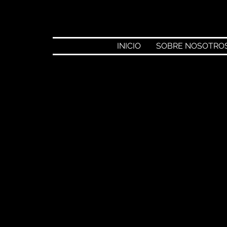
INICIO
SOBRE NOSOTRO
rre
1 abr 2025
 Kuri, “Zona Joven” con
ratuito.
stado, Mauricio Kuri González, encabezó la inaugurac
cual se hizo una inversión de 6 millones de pesos, do