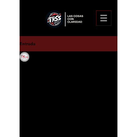
Entrada
Enoc Pitalua Aguirre
31 ene 2025
Consume incendio
bodega de reciclaje en
San Juan del Río, Qro.
Un fuerte incendio consumió por 
completo una bodega donde se 
almacenaba material reciclado, en la 
comunidad de Loma Linda, a un 
costado de la autopista 57, en el 
municipio de San Juan del Río, que 