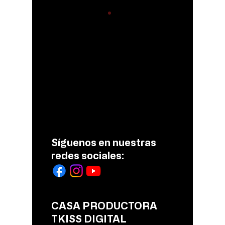
Comentarios
Escribir un comentario...
Asistencia de más de
Recuper
130 mil personas en el
3 mil 72
FIAQV
Síguenos en nuestras
redes sociales:
CASA PRODUCTORA
TKISS DIGITAL