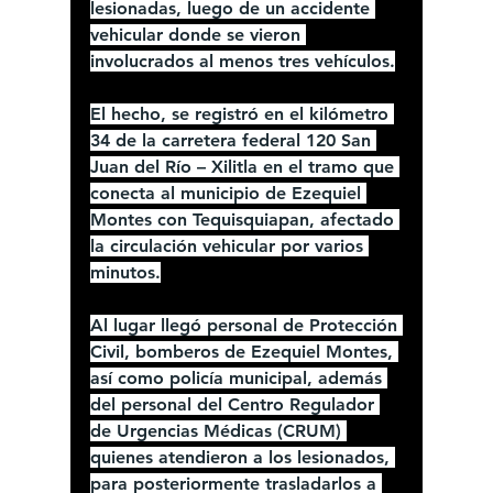
lesionadas, luego de un accidente 
vehicular donde se vieron 
involucrados al menos tres vehículos.
El hecho, se registró en el kilómetro 
34 de la carretera federal 120 San 
Juan del Río – Xilitla en el tramo que 
conecta al municipio de Ezequiel 
Montes con Tequisquiapan, afectado 
la circulación vehicular por varios 
minutos.
Al lugar llegó personal de Protección 
Civil, bomberos de Ezequiel Montes, 
así como policía municipal, además 
del personal del Centro Regulador 
de Urgencias Médicas (CRUM) 
quienes atendieron a los lesionados, 
para posteriormente trasladarlos a 